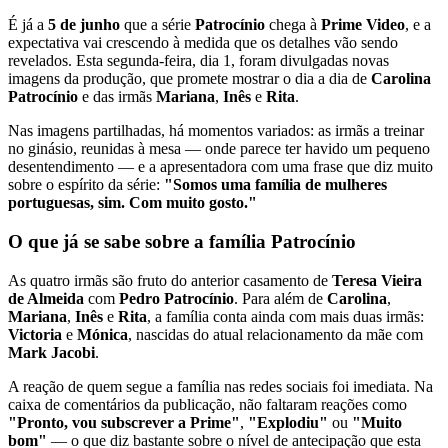
É já a
5 de junho
que a série
Patrocínio
chega à
Prime Video
, e a
expectativa vai crescendo à medida que os detalhes vão sendo
revelados. Esta segunda-feira, dia 1, foram divulgadas novas
imagens da produção, que promete mostrar o dia a dia de
Carolina
Patrocínio
e das irmãs
Mariana
,
Inês
e
Rita
.
Nas imagens partilhadas, há momentos variados: as irmãs a treinar
no ginásio, reunidas à mesa — onde parece ter havido um pequeno
desentendimento — e a apresentadora com uma frase que diz muito
sobre o espírito da série:
"Somos uma família de mulheres
portuguesas, sim. Com muito gosto."
O que já se sabe sobre a família Patrocínio
As quatro irmãs são fruto do anterior casamento de
Teresa Vieira
de Almeida
com
Pedro Patrocínio
. Para além de
Carolina
,
Mariana
,
Inês
e
Rita
, a família conta ainda com mais duas irmãs:
Victoria
e
Mónica
, nascidas do atual relacionamento da mãe com
Mark Jacobi
.
A reação de quem segue a família nas redes sociais foi imediata. Na
caixa de comentários da publicação, não faltaram reações como
"Pronto, vou subscrever a Prime"
,
"Explodiu"
ou
"Muito
bom"
— o que diz bastante sobre o nível de antecipação que esta