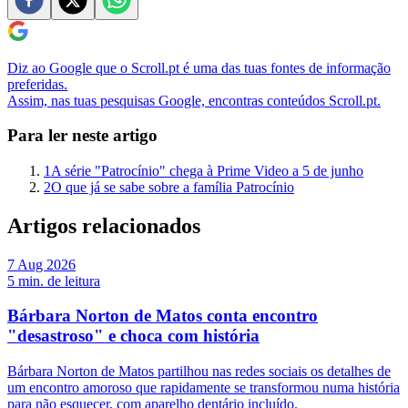
Diz ao Google que o Scroll.pt é uma das tuas fontes de informação
preferidas.
Assim, nas tuas pesquisas Google, encontras conteúdos Scroll.pt.
Para ler neste artigo
1
A série "Patrocínio" chega à Prime Video a 5 de junho
2
O que já se sabe sobre a família Patrocínio
Artigos relacionados
7 Aug 2026
5
min. de leitura
Bárbara Norton de Matos conta encontro
"desastroso" e choca com história
Bárbara Norton de Matos partilhou nas redes sociais os detalhes de
um encontro amoroso que rapidamente se transformou numa história
para não esquecer, com aparelho dentário incluído.