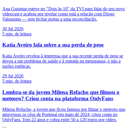
Ana Guiomar esteve no "Dois às 10" da TVI para falar do seu novo
videocast e acabou por revelar como está a relação com Diogo
Valsassina — sem fechar portas a uma reconciliação.
30 Jul 2026
5
min. de leitura
Katia Aveiro fala sobre a sua perda de peso
Katia Aveiro revelou à imprensa que a sua recente perda de peso se
deveu a um problema de saúde e à entrada na menopausa, e não a
razões estéticas.
29 Jul 2026
5
min. de leitura
Lembra-se da jovem Milena Refacho que filmou o
meteoro? Criou conta na plataforma OnlyFans
Milena Refacho, a jovem que ficou famosa por filmar o meteoro que
atravessou os céus de Portugal em maio de 2024, criou conta no
OnlyFans. Tem 22 anos e cobra entre 50 a 120 euros por vídeo.