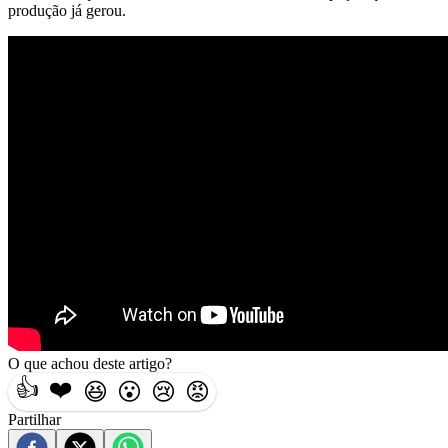
produção já gerou.
O que achou deste artigo?
👍
❤️
😆
😮
😢
😡
Partilhar