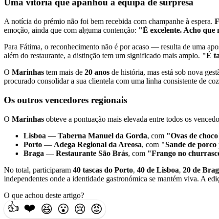
Uma vitória que apanhou a equipa de surpresa
A notícia do prémio não foi bem recebida com champanhe à espera.
F
emoção, ainda que com alguma contenção:
"É excelente. Acho que 
Para Fátima, o reconhecimento não é por acaso — resulta de uma apos
além do restaurante, a distinção tem um significado mais amplo.
"É t
O
Marinhas
tem mais de
20 anos
de história, mas está sob nova gest
procurado consolidar a sua clientela com uma linha consistente de co
Os outros vencedores regionais
O
Marinhas
obteve a pontuação mais elevada entre todos os vencedore
Lisboa
—
Taberna Manuel da Gorda
, com
"Ovas de choco
Porto
—
Adega Regional da Areosa
, com
"Sande de porco 
Braga
—
Restaurante São Brás
, com
"Frango no churrasc
No total, participaram
40 tascas do Porto
,
40 de Lisboa
,
20 de Bra
independentes onde a identidade gastronómica se mantém viva. A ed
O que achou deste artigo?
👍
❤️
😆
😮
😢
😡