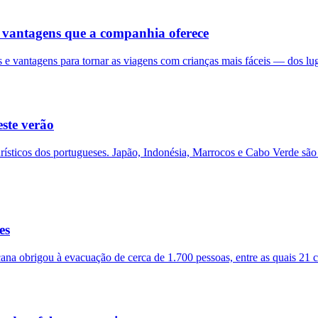
e vantagens que a companhia oferece
s e vantagens para tornar as viagens com crianças mais fáceis — dos lug
este verão
turísticos dos portugueses. Japão, Indonésia, Marrocos e Cabo Verde s
es
a obrigou à evacuação de cerca de 1.700 pessoas, entre as quais 21 c