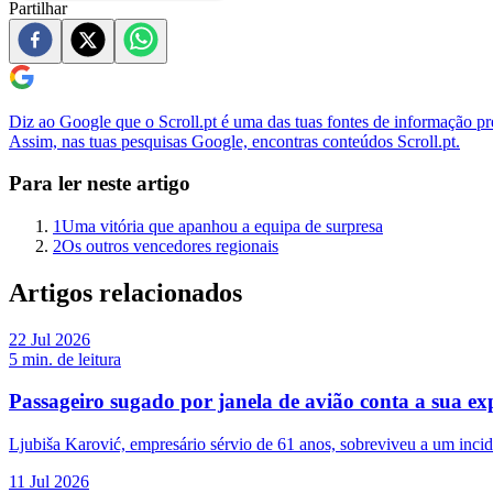
Partilhar
Diz ao Google que o Scroll.pt é uma das tuas fontes de informação pre
Assim, nas tuas pesquisas Google, encontras conteúdos Scroll.pt.
Para ler neste artigo
1
Uma vitória que apanhou a equipa de surpresa
2
Os outros vencedores regionais
Artigos relacionados
22 Jul 2026
5
min. de leitura
Passageiro sugado por janela de avião conta a sua ex
Ljubiša Karović, empresário sérvio de 61 anos, sobreviveu a um incid
11 Jul 2026