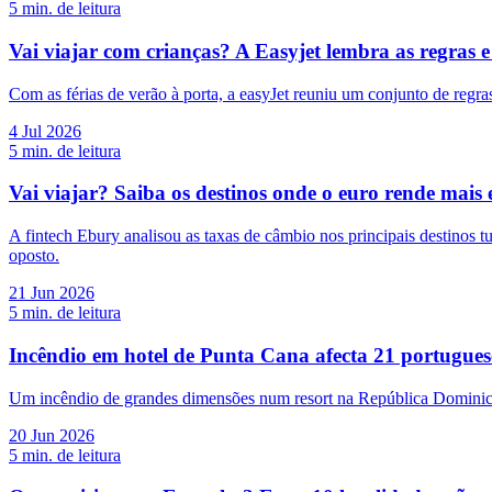
5
min. de leitura
Vai viajar com crianças? A Easyjet lembra as regras 
Com as férias de verão à porta, a easyJet reuniu um conjunto de regra
4 Jul 2026
5
min. de leitura
Vai viajar? Saiba os destinos onde o euro rende mais 
A fintech Ebury analisou as taxas de câmbio nos principais destinos 
oposto.
21 Jun 2026
5
min. de leitura
Incêndio em hotel de Punta Cana afecta 21 portugues
Um incêndio de grandes dimensões num resort na República Dominican
20 Jun 2026
5
min. de leitura