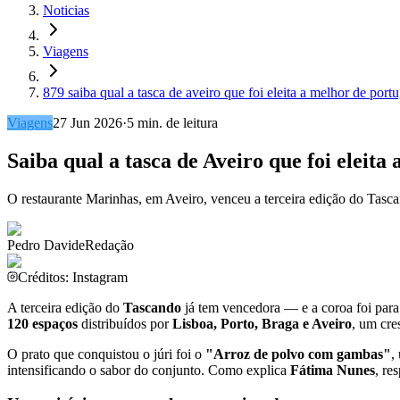
Noticias
Viagens
879 saiba qual a tasca de aveiro que foi eleita a melhor de portu
Viagens
27 Jun 2026
·
5
min. de leitura
Saiba qual a tasca de Aveiro que foi eleita
O restaurante Marinhas, em Aveiro, venceu a terceira edição do Tas
Pedro Davide
Redação
Créditos: Instagram
A terceira edição do
Tascando
já tem vencedora — e a coroa foi para
120 espaços
distribuídos por
Lisboa, Porto, Braga e Aveiro
, um cre
O prato que conquistou o júri foi o
"Arroz de polvo com gambas"
,
intensificando o sabor do conjunto. Como explica
Fátima Nunes
, re