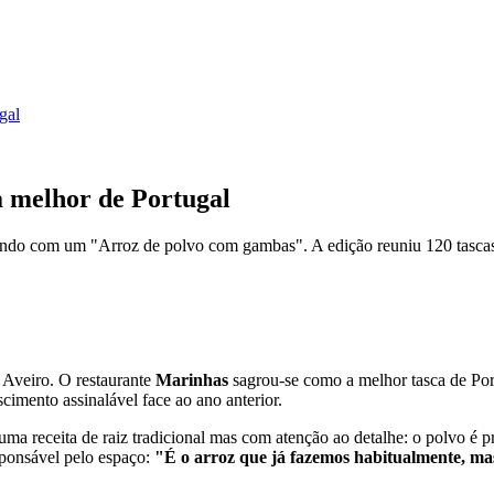
gal
 a melhor de Portugal
cando com um "Arroz de polvo com gambas". A edição reuniu 120 tascas
 Aveiro. O restaurante
Marinhas
sagrou-se como a melhor tasca de Po
scimento assinalável face ao ano anterior.
 uma receita de raiz tradicional mas com atenção ao detalhe: o polvo é
sponsável pelo espaço:
"É o arroz que já fazemos habitualmente, ma