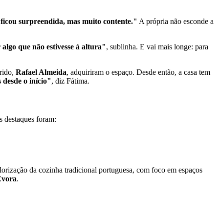
ficou surpreendida, mas muito contente."
A própria não esconde a
 algo que não estivesse à altura"
, sublinha. E vai mais longe: para
arido,
Rafael Almeida
, adquiriram o espaço. Desde então, a casa tem
desde o início"
, diz Fátima.
os destaques foram:
lorização da cozinha tradicional portuguesa, com foco em espaços
Évora
.