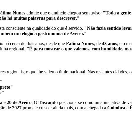
átima Nunes
admite que o anúncio chegou sem aviso:
"Toda a gente 
não há muitas palavras para descrever."
ta consciente na qualidade do que é servido.
"Não fazia sentido levar
ambém um elogio à gastronomia de Aveiro."
ão há cerca de dois anos, desde que
Fátima Nunes
, de
43 anos
, e o m
zinha regional.
"É para mostrar o que valemos, com humildade, mas 
s regionais, o que lhe valeu o título nacional. Nas restantes cidades, 
"
preto"
o"
ga
e
20 de Aveiro
. O
Tascando
posiciona-se como uma iniciativa de va
ição de
2027
promete crescer ainda mais, com a chegada a
Coimbra
e