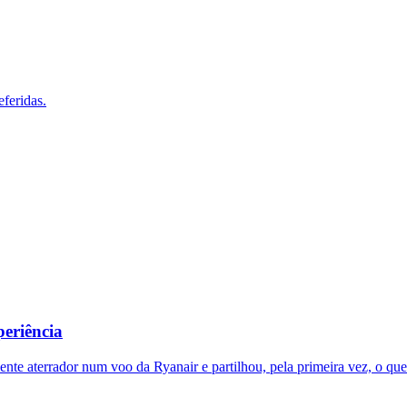
feridas.
periência
ente aterrador num voo da Ryanair e partilhou, pela primeira vez, o que