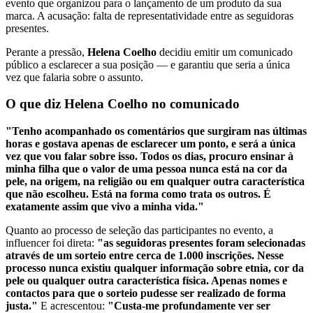
evento que organizou para o lançamento de um produto da sua
marca. A acusação: falta de representatividade entre as seguidoras
presentes.
Perante a pressão,
Helena Coelho
decidiu emitir um comunicado
público a esclarecer a sua posição — e garantiu que seria a única
vez que falaria sobre o assunto.
O que diz Helena Coelho no comunicado
"Tenho acompanhado os comentários que surgiram nas últimas
horas e gostava apenas de esclarecer um ponto, e será a única
vez que vou falar sobre isso. Todos os dias, procuro ensinar à
minha filha que o valor de uma pessoa nunca está na cor da
pele, na origem, na religião ou em qualquer outra característica
que não escolheu. Está na forma como trata os outros. É
exatamente assim que vivo a minha vida."
Quanto ao processo de seleção das participantes no evento, a
influencer foi direta:
"as seguidoras presentes foram selecionadas
através de um sorteio entre cerca de 1.000 inscrições. Nesse
processo nunca existiu qualquer informação sobre etnia, cor da
pele ou qualquer outra característica física. Apenas nomes e
contactos para que o sorteio pudesse ser realizado de forma
justa."
E acrescentou:
"Custa-me profundamente ver ser