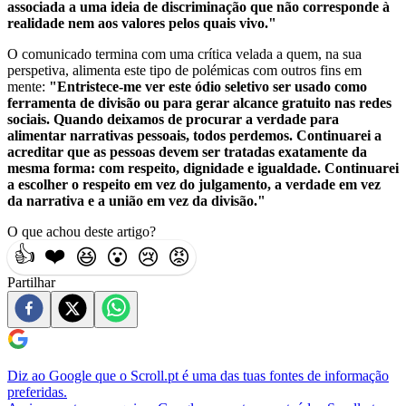
associada a uma ideia de discriminação que não corresponde à
realidade nem aos valores pelos quais vivo."
O comunicado termina com uma crítica velada a quem, na sua
perspetiva, alimenta este tipo de polémicas com outros fins em
mente:
"Entristece-me ver este ódio seletivo ser usado como
ferramenta de divisão ou para gerar alcance gratuito nas redes
sociais. Quando deixamos de procurar a verdade para
alimentar narrativas pessoais, todos perdemos. Continuarei a
acreditar que as pessoas devem ser tratadas exatamente da
mesma forma: com respeito, dignidade e igualdade. Continuarei
a escolher o respeito em vez do julgamento, a verdade em vez
da narrativa e a união em vez da divisão."
O que achou deste artigo?
👍
❤️
😆
😮
😢
😡
Partilhar
Diz ao Google que o Scroll.pt é uma das tuas fontes de informação
preferidas.