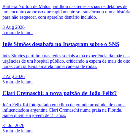
Bárbara Norton de Matos partilhou nas redes sociais os detalhes de
um encontro amoroso que rapidamente se transformou numa história
para não esquecer, com aparelho dentário incluído.
3 Aug 2026
5
min. de leitura
Inês Simões desabafa no Instagram sobre o SNS
Inês Simões partilhou nas redes sociais a má experiência da mãe nas
urgências de um hospital público, criticando a espera de mais de oito
horas com pulseira amarela numa cadeira de rodas.
2 Aug 2026
5
min. de leitura
Clari Cremaschi: a nova paixão de João Félix?
João Félix foi fotografado em clima de grande proximidade com a
influenciadora argentina Clari Cremaschi numa praia na Florida.
Saiba quem é a jovem de 21 anos.
31 Jul 2026
5
min. de leitura